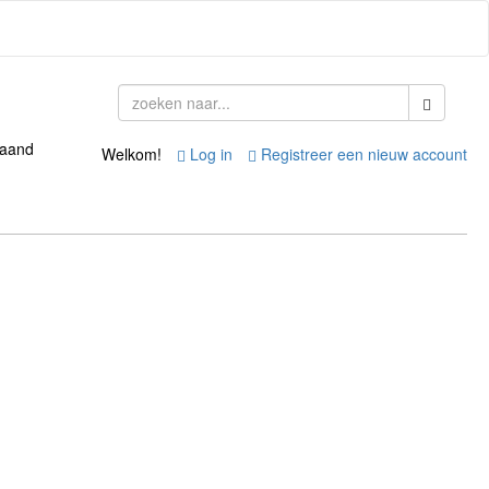
taand
Welkom!
Log in
Registreer een nieuw account