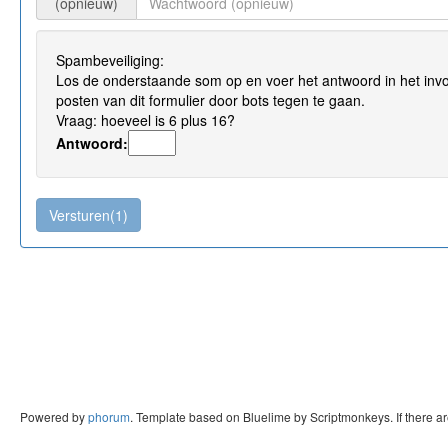
(opnieuw)
Spambeveiliging:
Los de onderstaande som op en voer het antwoord in het invo
posten van dit formulier door bots tegen te gaan.
Vraag: hoeveel is 6 plus 16?
Antwoord:
Powered by
phorum
. Template based on Bluelime by Scriptmonkeys. If there a