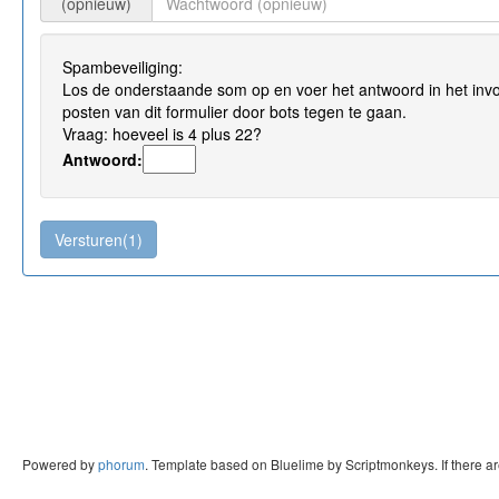
(opnieuw)
Spambeveiliging:
Los de onderstaande som op en voer het antwoord in het invo
posten van dit formulier door bots tegen te gaan.
Vraag: hoeveel is 4 plus 22?
Antwoord:
Powered by
phorum
. Template based on Bluelime by Scriptmonkeys. If there a