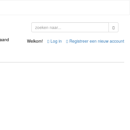
taand
Welkom!
Log in
Registreer een nieuw account