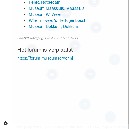
52
Fenix, Rotterdam
Museum Maassluis, Maassluis
239
Museum W, Weert
Willem Twee, 's-Hertogenbosch
99
Museum Dokkum, Dokkum
35
Laatste wijziging: 2026-07-09 om 10:22
54
Het forum is verplaatst
62
https://forum.museumserver.nl
9
24
24
3
2
Leaflet
| Map data ©
OpenStreetMap
contributors,
CC-BY-SA
, Imagery ©
Mapbox