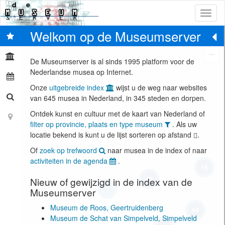
Toggl
naviga
Welkom op de Museumserver
+
−
De Museumserver is al sinds 1995 platform voor de
Nederlandse musea op Internet.
Onze
uitgebreide index
wijst u de weg naar websites
van
645
musea in Nederland, in
345
steden en dorpen.
Ontdek kunst en cultuur met de kaart van Nederland of
filter op provincie, plaats en type museum
. Als uw
locatie bekend is kunt u de lijst sorteren op afstand
.
Of
zoek op trefwoord
naar musea in de index of naar
activiteiten in de agenda
.
15
40
Nieuw of gewijzigd in de index van de
7
Museumserver
Museum de Roos, Geertruidenberg
44
Museum de Schat van Simpelveld, Simpelveld