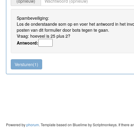
(opnieuw)
Spambeveiliging:
Los de onderstaande som op en voer het antwoord in het invo
posten van dit formulier door bots tegen te gaan.
Vraag: hoeveel is 25 plus 2?
Antwoord:
Powered by
phorum
. Template based on Bluelime by Scriptmonkeys. If there a