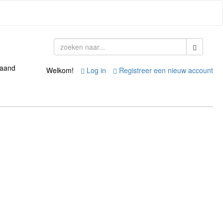
taand
Welkom!
Log in
Registreer een nieuw account