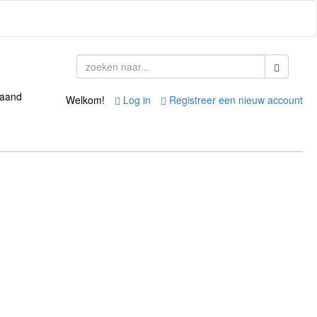
taand
Welkom!
Log in
Registreer een nieuw account