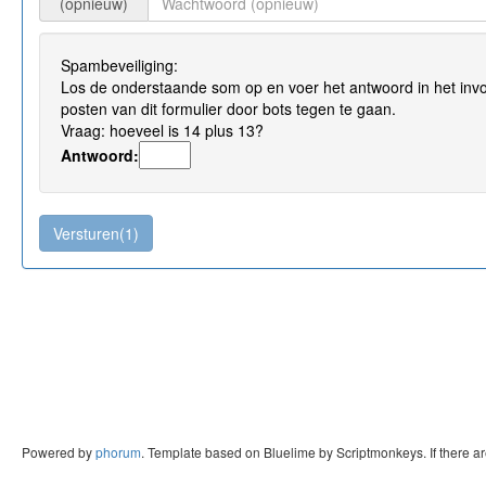
(opnieuw)
Spambeveiliging:
Los de onderstaande som op en voer het antwoord in het invo
posten van dit formulier door bots tegen te gaan.
Vraag: hoeveel is 14 plus 13?
Antwoord:
Powered by
phorum
. Template based on Bluelime by Scriptmonkeys. If there a